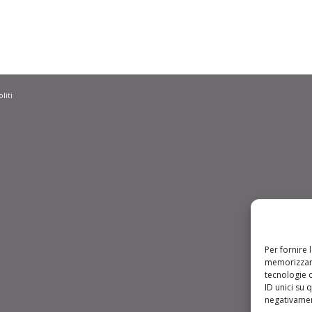
liti
Per fornire 
memorizzare
tecnologie 
ID unici su 
negativament