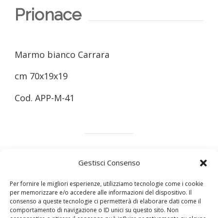
Prionace
Marmo bianco Carrara
cm 70x19x19
Cod. APP-M-41
Gestisci Consenso
Marmo
Legno
Design
Metalli
Per fornire le migliori esperienze, utilizziamo tecnologie come i cookie
per memorizzare e/o accedere alle informazioni del dispositivo. Il
consenso a queste tecnologie ci permetterà di elaborare dati come il
comportamento di navigazione o ID unici su questo sito. Non
Condividi questo articolo