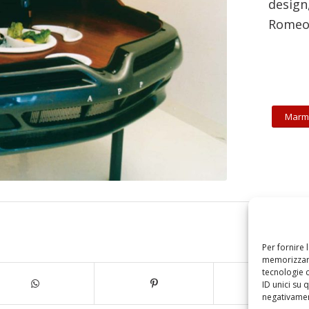
design
Romeo 
Marm
Per fornire 
memorizzare
tecnologie 
ID unici su 
negativament